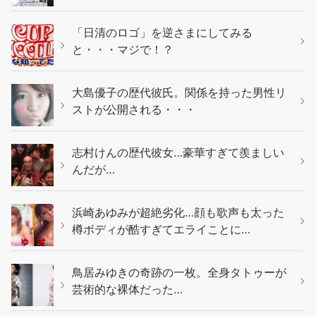
「日清のロゴ」を逆さまにしてみる
と・・・マジで！？
大島優子の歴代彼氏。関係を持った男性リ
ストが公開される・・・
志村けんの歴代彼女…豪華すぎて羨ましい
んだが…
浜崎あゆみが超絶劣化…顔も歌声も太った
樽ボディが酷すぎてエライことに…
鳥居みゆきの奇跡の一枚。全身タトゥーが
芸術的な裸体だった…