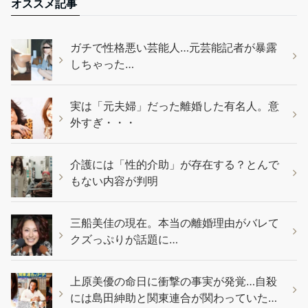
オススメ記事
ガチで性格悪い芸能人…元芸能記者が暴露
しちゃった…
実は「元夫婦」だった離婚した有名人。意
外すぎ・・・
介護には「性的介助」が存在する？とんで
もない内容が判明
三船美佳の現在。本当の離婚理由がバレて
クズっぷりが話題に…
上原美優の命日に衝撃の事実が発覚…自殺
には島田紳助と関東連合が関わっていた…