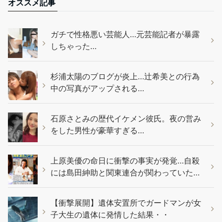
オススメ記事
ガチで性格悪い芸能人…元芸能記者が暴露
しちゃった…
杉浦太陽のブログが炎上…辻希美との行為
中の写真がアップされる…
石原さとみの歴代イケメン彼氏。夜の営み
をした男性が豪華すぎる…
上原美優の命日に衝撃の事実が発覚…自殺
には島田紳助と関東連合が関わっていた…
【衝撃展開】遺体安置所でガードマンが女
子大生の遺体に発情した結果・・