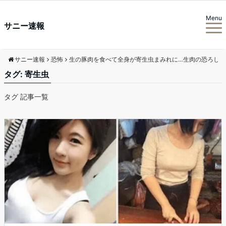
Menu
サニー速報
サニー速報
恐怖
生の豚肉を食べて全身が寄生虫まみれに…生肉の恐ろしさ
タグ:
寄生虫
タグ 記事一覧